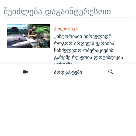
შეიძლება დაგაინტერესოთ
ᲞᲝᲚᲘᲢᲘᲙᲐ
„ისტორიაში პირველად“:
როგორ არღვევს უკრაინა
სახმელეთო ოპერაციების
გარეშე რუსეთის ლოგისტიკას
ყირიმში
პოდკასტები
ᲞᲝᲚᲘᲢᲘᲙᲐ
რას აჩვენებს ქოლ-ცენტრებზე
"მონიტორის" გამოძიება და რას
ამბობს პროკურატურა
ძიება
ᲡᲐᲖᲝᲒᲐᲓᲝᲔᲑᲐ
უარი ტაძარში დასვენებაზე