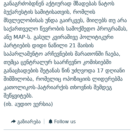
განაგრძობდნენ აქტიურად მზადებას ნატოს
ᲒᲐᲛᲝᲘᲬᲔᲠᲔ
ᲛᲝᲚᲐᲞᲐᲠᲐᲙᲔ ᲢᲔᲥᲡᲢᲔᲑᲘ
ᲩᲔᲛᲘ ᲡᲘᲙᲕᲓᲘᲚᲘᲡ ᲛᲘᲖᲔᲖᲘᲐ COVID-19
ბუქარესტის სამიტისათვის, რომლის
ᲨᲘᲜ - ᲣᲪᲮᲝᲔᲗᲨᲘ
11 ᲬᲔᲚᲘ - 11 ᲐᲛᲑᲐᲕᲘ
მსვლელობისას უნდა გაირკვეს, მიიღებს თუ არა
ᲚᲘᲢᲔᲠᲐᲢᲣᲠᲣᲚᲘ ᲬᲐᲮᲜᲐᲒᲔᲑᲘ
ᲡᲐᲞᲐᲠᲚᲐᲛᲔᲜᲢᲝ ᲐᲠᲩᲔᲕᲜᲔᲑᲘᲡ ᲘᲡᲢᲝᲠᲘᲐ
საქართველო წევრობის სამოქმედო პროგრამას,
ანუ MAP-ს. გასულ კვირაშივე პოლიტიკური
ᲐᲛᲔᲠᲘᲙᲣᲚᲘ ᲛᲝᲗᲮᲠᲝᲑᲐ
ᲑᲐᲕᲨᲕᲔᲑᲘ ᲞᲠᲝᲡᲢᲘᲢᲣᲪᲘᲐᲨᲘ - ᲐᲛᲝᲣᲗᲥᲛᲔᲚᲘ ᲐᲛᲑᲐᲕᲘ
პარტიების დიდი ნაწილი 21 მაისის
რთე/რთ-ის ყველა საიტი
ᲘᲛᲞᲔᲠᲘᲐ ᲓᲐ ᲠᲐᲓᲘᲝ
5 ᲐᲛᲑᲐᲕᲘ - 20 ᲘᲕᲜᲘᲡᲡ ᲓᲐᲨᲐᲕᲔᲑᲣᲚᲔᲑᲘ
საპარლამენტო არჩევნების მარათონში ჩაება,
ᲐᲒᲕᲘᲡᲢᲝᲡ ᲝᲛᲘ
თუმცა ცენტრალურ საარჩევნო კომისიებში
განაცხადების შეტანას წინ უძღვოდა 17 დღიანი
ПРИВЕТ ᲙᲣᲚᲢᲣᲠᲐ
შიმშილობა, რომელიც ოპოზიციის ლიდერებმა
კათოლიკოს-პატრიარქის თხოვნის შემდეგ
შეწყვიტებს.
(იხ. აუდიო ვერსია)
გაზიარება
Follow us