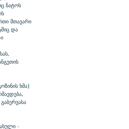
რც ნატოს
ის
ერთი მთავარი
ტშიც და
დი
სას,
ანგეთის
ოზინის ხმა]
რმავდება,
 გაბერვასა
ახული -