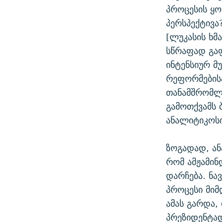
პროცესის ყ
პერსპექტივა
[ლუკასის ხმ
სწრაფად გა
ინტენსიურ მ
რეფორმებისა
თანამშრომლო
გამოთქვამს 
ანალიტიკოს
ზოგადად, ა
რომ ამჟამი
დარჩება. ნა
პროცესი მიმ
ამას გარდა,
პრეზიდენტად