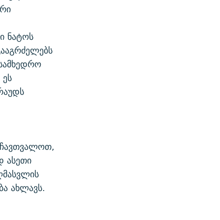
ური
ში ნატოს
გააგრძელებს
 სამხედრო
 ეს
რაუდს
 ჩავთვალოთ,
დ ასეთი
ღმასვლის
ბა ახლავს.