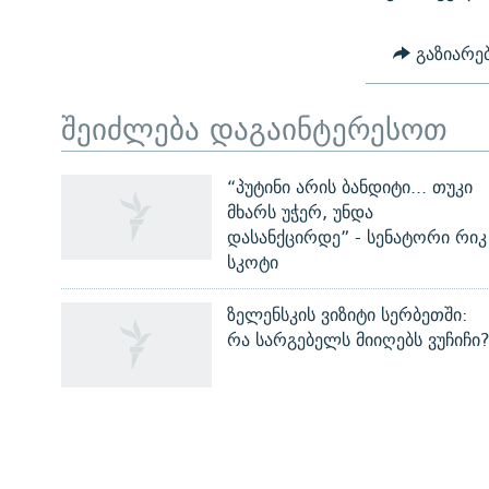
გაზიარე
შეიძლება დაგაინტერესოთ
ЭХО КАВКАЗА
“პუტინი არის ბანდიტი... თუკი
მხარს უჭერ, უნდა
ᲒᲐᲛᲝᲘᲬᲔᲠᲔ
დასანქცირდე” - სენატორი რიკ
სკოტი
ზელენსკის ვიზიტი სერბეთში:
რა სარგებელს მიიღებს ვუჩიჩი
რთე/რთ-ის ყველა საიტი
ᲡᲐᲘᲜᲤᲝᲠᲛᲐᲪᲘᲝ ᲒᲕᲔᲠᲓᲔᲑᲘ