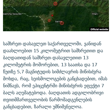
ᲒᲐᲛᲝᲘᲬᲔᲠᲔ
ᲛᲝᲚᲐᲞᲐᲠᲐᲙᲔ ᲢᲔᲥᲡᲢᲔᲑᲘ
ᲩᲔᲛᲘ ᲡᲘᲙᲕᲓᲘᲚᲘᲡ ᲛᲘᲖᲔᲖᲘᲐ COVID-19
ᲨᲘᲜ - ᲣᲪᲮᲝᲔᲗᲨᲘ
11 ᲬᲔᲚᲘ - 11 ᲐᲛᲑᲐᲕᲘ
ᲚᲘᲢᲔᲠᲐᲢᲣᲠᲣᲚᲘ ᲬᲐᲮᲜᲐᲒᲔᲑᲘ
ᲡᲐᲞᲐᲠᲚᲐᲛᲔᲜᲢᲝ ᲐᲠᲩᲔᲕᲜᲔᲑᲘᲡ ᲘᲡᲢᲝᲠᲘᲐ
ᲐᲛᲔᲠᲘᲙᲣᲚᲘ ᲛᲝᲗᲮᲠᲝᲑᲐ
ᲑᲐᲕᲨᲕᲔᲑᲘ ᲞᲠᲝᲡᲢᲘᲢᲣᲪᲘᲐᲨᲘ - ᲐᲛᲝᲣᲗᲥᲛᲔᲚᲘ ᲐᲛᲑᲐᲕᲘ
რთე/რთ-ის ყველა საიტი
ᲘᲛᲞᲔᲠᲘᲐ ᲓᲐ ᲠᲐᲓᲘᲝ
5 ᲐᲛᲑᲐᲕᲘ - 20 ᲘᲕᲜᲘᲡᲡ ᲓᲐᲨᲐᲕᲔᲑᲣᲚᲔᲑᲘ
სამხრეთ-დასავლეთ საქართველოში, ვანიდან
ᲐᲒᲕᲘᲡᲢᲝᲡ ᲝᲛᲘ
დაახლოებით 15 კილომეტრით სამხრეთით და
ბაღდათიდან სამხრეთ-დასავლეთით 13
ПРИВЕТ ᲙᲣᲚᲢᲣᲠᲐ
კილომეტრის მოშორებით, 13 საათსა და 17
წუთზე 5,7 მაგნიტუდის სიმძლავრის მიწისძვრა
მოხდა, რაც, სეისმოლოგების განცხადებით, იმას
ნიშნავს, რომ ეპიცენტრში მიწისძვრის ეფექტი 7
ბალს აღემატებოდა. ბაღდათის ადგილობრივი
თვითმმართველობის წარმომადგენლების
განცხადებით, ზარალი უმნიშვნელოა.