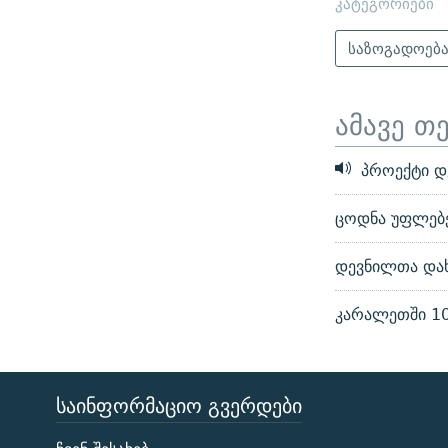
კატეგორიები
საზოგადოებ
ამავე თ
პროექტი დე
ცოდნა უფლებე
დევნილთა დახ
კარალეთში 100
ᲡᲐᲘᲜᲤᲝᲠᲛᲐᲪᲘᲝ ᲒᲕᲔᲠᲓᲔᲑᲘ
ЭХО КАВКАЗА