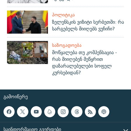
ᲞᲝᲚᲘᲢᲘᲙᲐ
ზელენსკის ვიზიტი სერბეთში: რა
სარგებელს მიიღებს ვუჩიჩი?
ᲡᲐᲖᲝᲒᲐᲓᲝᲔᲑᲐ
მოწყალება თუ კომპენსაცია -
რას მიიღებენ მეწყრით
დაზარალებულები სოფელ
კურსებიდან?
ᲒᲐᲛᲝᲘᲬᲔᲠᲔ
ᲡᲐᲘᲜᲤᲝᲠᲛᲐᲪᲘᲝ ᲒᲕᲔᲠᲓᲔᲑᲘ