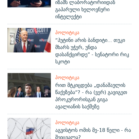
იზამს ლაბორატორიიდან
გაპარული ხელოვნური
ინტელექტი
ᲞᲝᲚᲘᲢᲘᲙᲐ
“პუტინი არის ბანდიტი... თუკი
მხარს უჭერ, უნდა
დასანქცირდე” - სენატორი რიკ
სკოტი
ᲞᲝᲚᲘᲢᲘᲙᲐ
რით მტკიცდება „დანაშაულის
წაქეზება“? - რა (ვერ) გავიგეთ
პროკურორისგან გიგა
ავალიანის საქმეზე
ᲞᲝᲚᲘᲢᲘᲙᲐ
აგვისტოს ომის მე-18 წელი - რა
შეიცვალა?