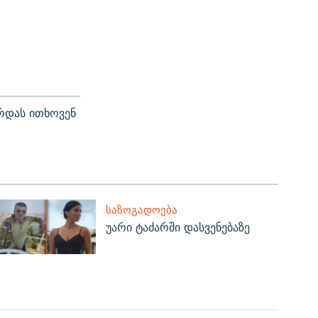
რდას ითხოვენ
ᲡᲐᲖᲝᲒᲐᲓᲝᲔᲑᲐ
უარი ტაძარში დასვენებაზე