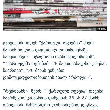
ᲒᲐᲛᲝᲘᲬᲔᲠᲔ
ᲛᲝᲚᲐᲞᲐᲠᲐᲙᲔ ᲢᲔᲥᲡᲢᲔᲑᲘ
ᲩᲔᲛᲘ ᲡᲘᲙᲕᲓᲘᲚᲘᲡ ᲛᲘᲖᲔᲖᲘᲐ COVID-19
ᲨᲘᲜ - ᲣᲪᲮᲝᲔᲗᲨᲘ
11 ᲬᲔᲚᲘ - 11 ᲐᲛᲑᲐᲕᲘ
ᲚᲘᲢᲔᲠᲐᲢᲣᲠᲣᲚᲘ ᲬᲐᲮᲜᲐᲒᲔᲑᲘ
ᲡᲐᲞᲐᲠᲚᲐᲛᲔᲜᲢᲝ ᲐᲠᲩᲔᲕᲜᲔᲑᲘᲡ ᲘᲡᲢᲝᲠᲘᲐ
ᲐᲛᲔᲠᲘᲙᲣᲚᲘ ᲛᲝᲗᲮᲠᲝᲑᲐ
ᲑᲐᲕᲨᲕᲔᲑᲘ ᲞᲠᲝᲡᲢᲘᲢᲣᲪᲘᲐᲨᲘ - ᲐᲛᲝᲣᲗᲥᲛᲔᲚᲘ ᲐᲛᲑᲐᲕᲘ
რთე/რთ-ის ყველა საიტი
ᲘᲛᲞᲔᲠᲘᲐ ᲓᲐ ᲠᲐᲓᲘᲝ
5 ᲐᲛᲑᲐᲕᲘ - 20 ᲘᲕᲜᲘᲡᲡ ᲓᲐᲨᲐᲕᲔᲑᲣᲚᲔᲑᲘ
გაზეთებში დღეს ”ქართული ოცნების” მიერ
ᲐᲒᲕᲘᲡᲢᲝᲡ ᲝᲛᲘ
მაისის ბოლოს დაგეგმილ ღონისძიებაზე
წაიკითხავთ: ”სტადიონი ივანიშვილისთვის”,
ПРИВЕТ ᲙᲣᲚᲢᲣᲠᲐ
””ქართულმა ოცნებამ” 26 მაისი სახალხო კრებას
წაართვა”, ”26 მაისს ვიწყებთ
დამოუკიდებლობისთვის ახალ ბრძოლას”.
”რეზონანსი” წერს: ””ქართული ოცნება” თავისი
საარჩევნო კამპანიის დაწყებას 26 ან 27 მაისს
თბილისში მასშტაბური ღონისძიებით გეგმავს,