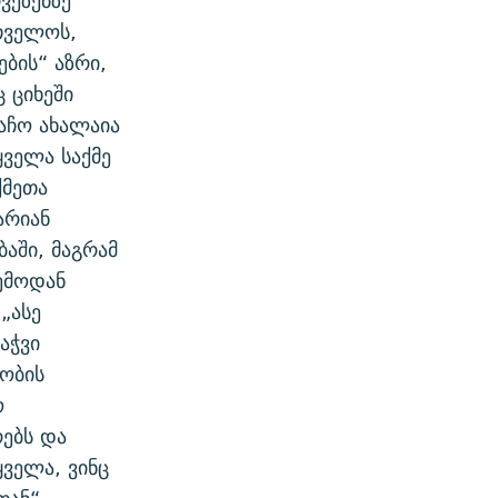
ვეზებზე
თველოს,
ბის“ აზრი,
 ციხეში
აჩო ახალაია
ყველა საქმე
ქმეთა
არიან
აში, მაგრამ
ემოდან
„ასე
აჭვი
რობის
ო
რებს და
ველა, ვინც