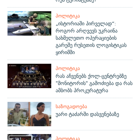
ᲞᲝᲚᲘᲢᲘᲙᲐ
„ისტორიაში პირველად“:
როგორ არღვევს უკრაინა
სახმელეთო ოპერაციების
გარეშე რუსეთის ლოგისტიკას
ყირიმში
ᲞᲝᲚᲘᲢᲘᲙᲐ
რას აჩვენებს ქოლ-ცენტრებზე
"მონიტორის" გამოძიება და რას
ამბობს პროკურატურა
ᲡᲐᲖᲝᲒᲐᲓᲝᲔᲑᲐ
უარი ტაძარში დასვენებაზე
ᲞᲝᲚᲘᲢᲘᲙᲐ