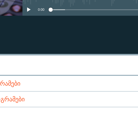
0:00
ᲠᲐᲛᲔᲑᲘ
ᲒᲠᲐᲛᲔᲑᲘ