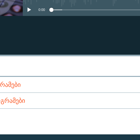
0:00
ᲠᲐᲛᲔᲑᲘ
ᲒᲠᲐᲛᲔᲑᲘ