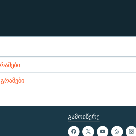
ᲠᲐᲛᲔᲑᲘ
ᲒᲠᲐᲛᲔᲑᲘ
ᲒᲐᲛᲝᲘᲬᲔᲠᲔ