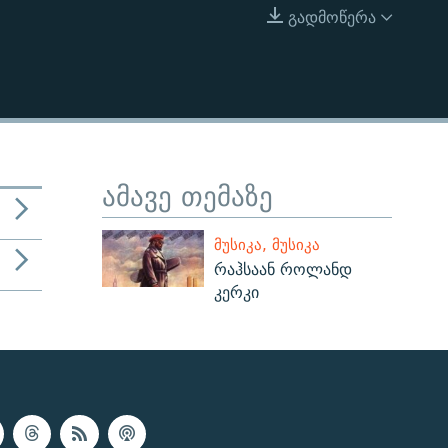
გადმოწერა
EMBED
ამავე თემაზე
ᲛᲣᲡᲘᲙᲐ, ᲛᲣᲡᲘᲙᲐ
რაჰსაან როლანდ
კერკი