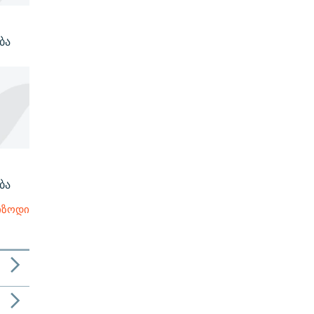
ბა
ბა
იზოდი