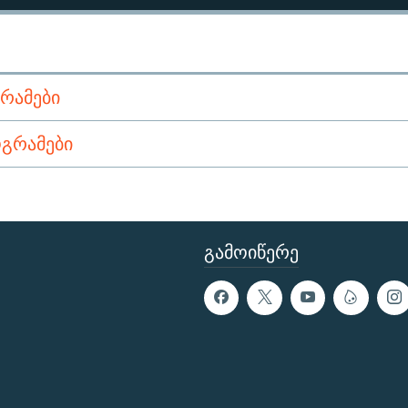
ᲠᲐᲛᲔᲑᲘ
ᲒᲠᲐᲛᲔᲑᲘ
ᲒᲐᲛᲝᲘᲬᲔᲠᲔ