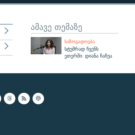
ამავე თემაზე
ᲡᲐᲖᲝᲒᲐᲓᲝᲔᲑᲐ
სტუმრად ჩვენს
ეთერში: დიანა ჩაჩუა