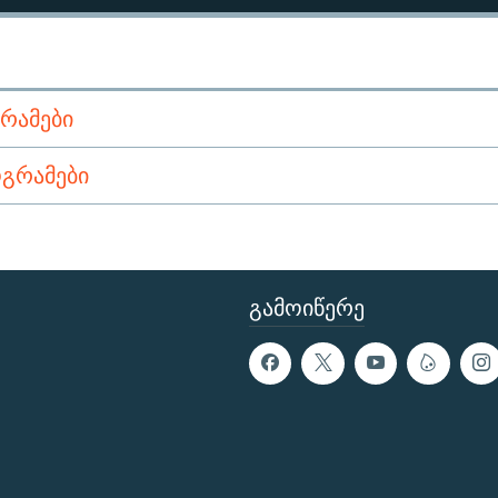
ᲠᲐᲛᲔᲑᲘ
ᲒᲠᲐᲛᲔᲑᲘ
ᲒᲐᲛᲝᲘᲬᲔᲠᲔ