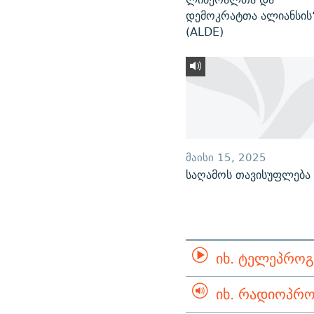
დემოკრატთა ალიანსის
(ALDE)
ᲛᲐᲘᲡᲘ 15, 2025
საღამოს თავისუფლება
ᲘᲮ. ᲢᲔᲚᲔᲞᲠᲝᲒ
ᲘᲮ. ᲠᲐᲓᲘᲝᲞᲠᲝ