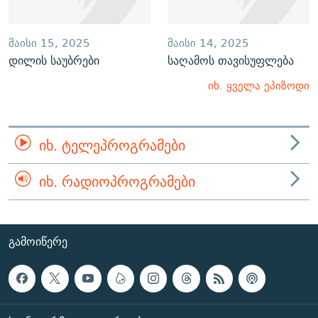
ᲛᲐᲘᲡᲘ 15, 2025
ᲛᲐᲘᲡᲘ 14, 2025
დილის საუბრები
საღამოს თავისუფლება
იხ. ყველა ეპიზოდი
ᲘᲮ. ᲢᲔᲚᲔᲞᲠᲝᲒᲠᲐᲛᲔᲑᲘ
ᲘᲮ. ᲠᲐᲓᲘᲝᲞᲠᲝᲒᲠᲐᲛᲔᲑᲘ
ᲒᲐᲛᲝᲘᲬᲔᲠᲔ