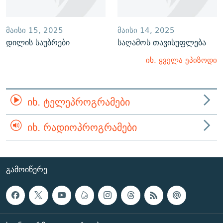
ᲛᲐᲘᲡᲘ 15, 2025
ᲛᲐᲘᲡᲘ 14, 2025
დილის საუბრები
საღამოს თავისუფლება
იხ. ყველა ეპიზოდი
ᲘᲮ. ᲢᲔᲚᲔᲞᲠᲝᲒᲠᲐᲛᲔᲑᲘ
ᲘᲮ. ᲠᲐᲓᲘᲝᲞᲠᲝᲒᲠᲐᲛᲔᲑᲘ
ᲒᲐᲛᲝᲘᲬᲔᲠᲔ