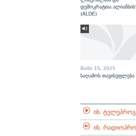
დემოკრატთა ალიანსის
(ALDE)
ᲛᲐᲘᲡᲘ 15, 2025
საღამოს თავისუფლება
ᲘᲮ. ᲢᲔᲚᲔᲞᲠᲝᲒ
ᲘᲮ. ᲠᲐᲓᲘᲝᲞᲠᲝ