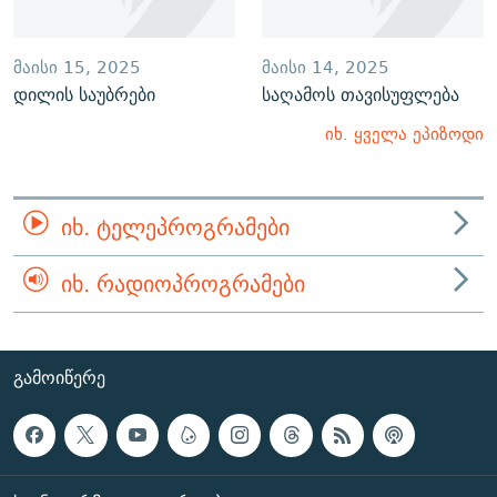
ᲛᲐᲘᲡᲘ 15, 2025
ᲛᲐᲘᲡᲘ 14, 2025
დილის საუბრები
საღამოს თავისუფლება
იხ. ყველა ეპიზოდი
ᲘᲮ. ᲢᲔᲚᲔᲞᲠᲝᲒᲠᲐᲛᲔᲑᲘ
ᲘᲮ. ᲠᲐᲓᲘᲝᲞᲠᲝᲒᲠᲐᲛᲔᲑᲘ
ᲒᲐᲛᲝᲘᲬᲔᲠᲔ