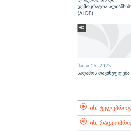
დემოკრატთა ალიანსის
(ALDE)
ᲛᲐᲘᲡᲘ 15, 2025
საღამოს თავისუფლება
ᲘᲮ. ᲢᲔᲚᲔᲞᲠᲝᲒ
ᲘᲮ. ᲠᲐᲓᲘᲝᲞᲠᲝ