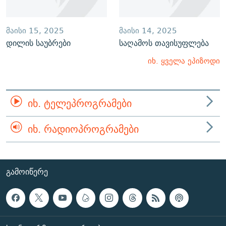
ᲛᲐᲘᲡᲘ 15, 2025
ᲛᲐᲘᲡᲘ 14, 2025
დილის საუბრები
საღამოს თავისუფლება
იხ. ყველა ეპიზოდი
ᲘᲮ. ᲢᲔᲚᲔᲞᲠᲝᲒᲠᲐᲛᲔᲑᲘ
ᲘᲮ. ᲠᲐᲓᲘᲝᲞᲠᲝᲒᲠᲐᲛᲔᲑᲘ
ᲒᲐᲛᲝᲘᲬᲔᲠᲔ