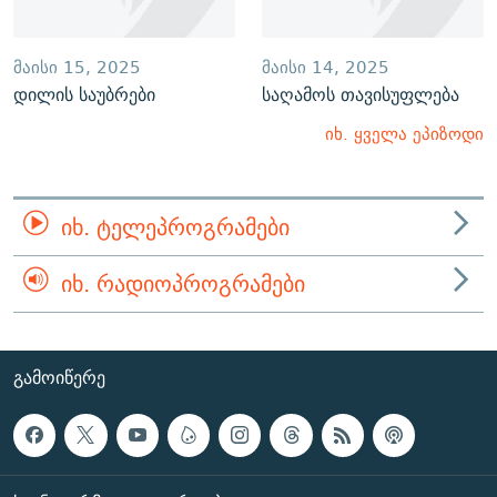
ᲛᲐᲘᲡᲘ 15, 2025
ᲛᲐᲘᲡᲘ 14, 2025
დილის საუბრები
საღამოს თავისუფლება
იხ. ყველა ეპიზოდი
ᲘᲮ. ᲢᲔᲚᲔᲞᲠᲝᲒᲠᲐᲛᲔᲑᲘ
ᲘᲮ. ᲠᲐᲓᲘᲝᲞᲠᲝᲒᲠᲐᲛᲔᲑᲘ
ᲒᲐᲛᲝᲘᲬᲔᲠᲔ