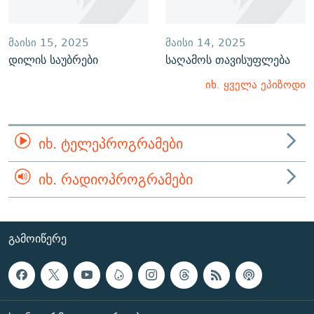
ᲛᲐᲘᲡᲘ 15, 2025
ᲛᲐᲘᲡᲘ 14, 2025
დილის საუბრები
საღამოს თავისუფლება
იხ. ყველა ეპიზოდი
ᲘᲮ. ᲢᲔᲚᲔᲞᲠᲝᲒᲠᲐᲛᲔᲑᲘ
ᲘᲮ. ᲠᲐᲓᲘᲝᲞᲠᲝᲒᲠᲐᲛᲔᲑᲘ
ᲒᲐᲛᲝᲘᲬᲔᲠᲔ