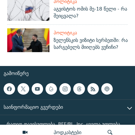
ᲞᲝᲚᲘᲢᲘᲙᲐ
აგვისტოს ომის მე-18 წელი - რა
შეიცვალა?
ᲞᲝᲚᲘᲢᲘᲙᲐ
ზელენსკის ვიზიტი სერბეთში: რა
სარგებელს მიიღებს ვუჩიჩი?
ᲒᲐᲛᲝᲘᲬᲔᲠᲔ
ᲡᲐᲘᲜᲤᲝᲠᲛᲐᲪᲘᲝ ᲒᲕᲔᲠᲓᲔᲑᲘ
რადიო თავისუფლება, RFE/RL, Inc. ყველა უფლება
დაცულია
პოდკასტები