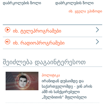
დაბრკოლების ზოლი
დაბრკოლების ზოლი
იხ. ყველა ეპიზოდი
ᲘᲮ. ᲢᲔᲚᲔᲞᲠᲝᲒᲠᲐᲛᲔᲑᲘ
ᲘᲮ. ᲠᲐᲓᲘᲝᲞᲠᲝᲒᲠᲐᲛᲔᲑᲘ
შეიძლება დაგაინტერესოთ
ᲞᲝᲚᲘᲢᲘᲙᲐ
ირანიდან დუბაიმდე და
საქართველომდე - ვინ არის
აშშ-ის სანქცირებული
„შელბითის“ მფლობელი