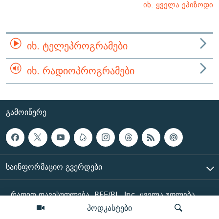
იხ. ყველა ეპიზოდი
ᲘᲮ. ᲢᲔᲚᲔᲞᲠᲝᲒᲠᲐᲛᲔᲑᲘ
ᲘᲮ. ᲠᲐᲓᲘᲝᲞᲠᲝᲒᲠᲐᲛᲔᲑᲘ
ᲒᲐᲛᲝᲘᲬᲔᲠᲔ
ᲡᲐᲘᲜᲤᲝᲠᲛᲐᲪᲘᲝ ᲒᲕᲔᲠᲓᲔᲑᲘ
რადიო თავისუფლება, RFE/RL, Inc. ყველა უფლება
დაცულია
პოდკასტები