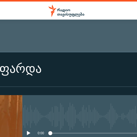
 ფარდა
No media source currently ava
0:00