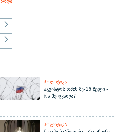
იზოდი
ᲞᲝᲚᲘᲢᲘᲙᲐ
აგვისტოს ომის მე-18 წელი -
რა შეიცვალა?
ᲞᲝᲚᲘᲢᲘᲙᲐ
მესამე ჩაბნელება - რა აჩვენა