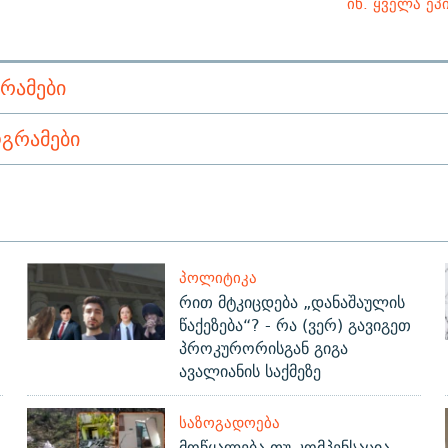
იხ. ყველა ეპ
ᲠᲐᲛᲔᲑᲘ
ᲒᲠᲐᲛᲔᲑᲘ
ᲞᲝᲚᲘᲢᲘᲙᲐ
რით მტკიცდება „დანაშაულის
წაქეზება“? - რა (ვერ) გავიგეთ
პროკურორისგან გიგა
ავალიანის საქმეზე
ᲡᲐᲖᲝᲒᲐᲓᲝᲔᲑᲐ
მოწყალება თუ კომპენსაცია -