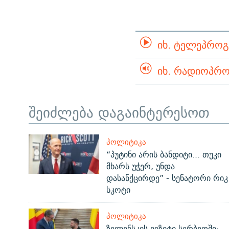
ᲘᲮ. ᲢᲔᲚᲔᲞᲠᲝᲒ
ᲘᲮ. ᲠᲐᲓᲘᲝᲞᲠᲝ
შეიძლება დაგაინტერესოთ
ᲞᲝᲚᲘᲢᲘᲙᲐ
“პუტინი არის ბანდიტი... თუკი
მხარს უჭერ, უნდა
დასანქცირდე” - სენატორი რიკ
სკოტი
ᲞᲝᲚᲘᲢᲘᲙᲐ
ზელენსკის ვიზიტი სერბეთში: