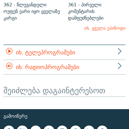
362 - წლევანდელი
361 - პირველი
ოუფენ ეარი იყო ყველაზე
კომენტარის
კარგი
დამფუძნებლები
იხ. ყველა ეპიზოდი
ᲘᲮ. ᲢᲔᲚᲔᲞᲠᲝᲒᲠᲐᲛᲔᲑᲘ
ᲘᲮ. ᲠᲐᲓᲘᲝᲞᲠᲝᲒᲠᲐᲛᲔᲑᲘ
შეიძლება დაგაინტერესოთ
ᲒᲐᲛᲝᲘᲬᲔᲠᲔ