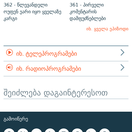
362 - წლევანდელი
361 - პირველი
ოუფენ ეარი იყო ყველაზე
კომენტარის
კარგი
დამფუძნებლები
იხ. ყველა ეპიზოდი
ᲘᲮ. ᲢᲔᲚᲔᲞᲠᲝᲒᲠᲐᲛᲔᲑᲘ
ᲘᲮ. ᲠᲐᲓᲘᲝᲞᲠᲝᲒᲠᲐᲛᲔᲑᲘ
შეიძლება დაგაინტერესოთ
ᲒᲐᲛᲝᲘᲬᲔᲠᲔ