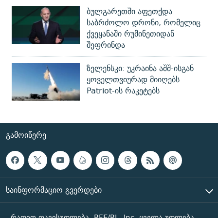
ბულგარეთში აფეთქდა
საბრძოლო დრონი, რომელიც
ქვეყანაში რუმინეთიდან
შეფრინდა
ზელენსკი: უკრაინა აშშ-ისგან
ყოველთვიურად მიიღებს
Patriot-ის რაკეტებს
ᲒᲐᲛᲝᲘᲬᲔᲠᲔ
ᲡᲐᲘᲜᲤᲝᲠᲛᲐᲪᲘᲝ ᲒᲕᲔᲠᲓᲔᲑᲘ
რადიო თავისუფლება, RFE/RL, Inc. ყველა უფლება