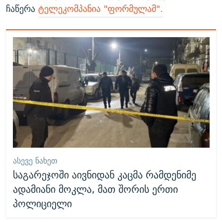
ჩაწერა
ტელეკომპანია "ფორმულამ".
ᲐᲡᲔᲕᲔ ᲜᲐᲮᲔᲗ
საგარეჯოში აივნიდან კაცმა რამდენიმე
ადამიანი მოკლა, მათ შორის ერთი
პოლიციელი