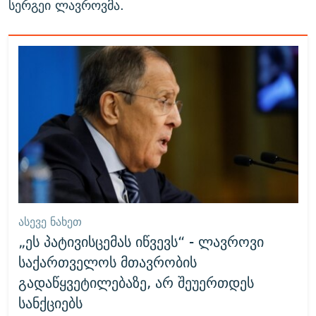
სერგეი ლავროვმა.
ᲐᲡᲔᲕᲔ ᲜᲐᲮᲔᲗ
„ეს პატივისცემას იწვევს“ - ლავროვი
საქართველოს მთავრობის
გადაწყვეტილებაზე, არ შეუერთდეს
სანქციებს