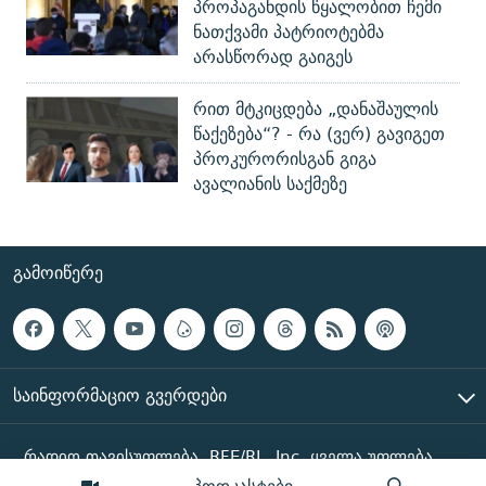
პროპაგანდის წყალობით ჩემი
ნათქვამი პატრიოტებმა
არასწორად გაიგეს
რით მტკიცდება „დანაშაულის
წაქეზება“? - რა (ვერ) გავიგეთ
პროკურორისგან გიგა
ავალიანის საქმეზე
ᲒᲐᲛᲝᲘᲬᲔᲠᲔ
ᲡᲐᲘᲜᲤᲝᲠᲛᲐᲪᲘᲝ ᲒᲕᲔᲠᲓᲔᲑᲘ
რადიო თავისუფლება, RFE/RL, Inc. ყველა უფლება
დაცულია
პოდკასტები