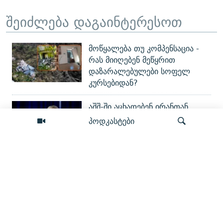
შეიძლება დაგაინტერესოთ
მოწყალება თუ კომპენსაცია -
რას მიიღებენ მეწყრით
დაზარალებულები სოფელ
კურსებიდან?
აშშ-ში აცხადებენ ირანთან
შეთანხმების მალე მიღწევის
პოდკასტები
შესაძლებლობაზე
რუსეთში პარტია "როდინა"
ითხოვს "იაბლოკოს" მოხსნას
ძიება
არჩევნებიდან
ავალიანის საქმეზე დაკავებულ
ორ არასრულწლოვანს