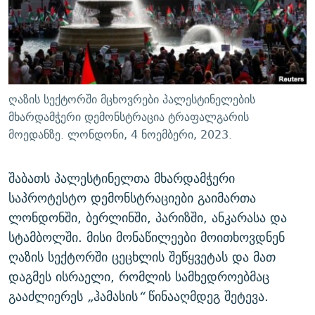
ᲒᲐᲛᲝᲘᲬᲔᲠᲔ
ᲛᲝᲚᲐᲞᲐᲠᲐᲙᲔ ᲢᲔᲥᲡᲢᲔᲑᲘ
ᲩᲔᲛᲘ ᲡᲘᲙᲕᲓᲘᲚᲘᲡ ᲛᲘᲖᲔᲖᲘᲐ COVID-19
ᲨᲘᲜ - ᲣᲪᲮᲝᲔᲗᲨᲘ
11 ᲬᲔᲚᲘ - 11 ᲐᲛᲑᲐᲕᲘ
ᲚᲘᲢᲔᲠᲐᲢᲣᲠᲣᲚᲘ ᲬᲐᲮᲜᲐᲒᲔᲑᲘ
ᲡᲐᲞᲐᲠᲚᲐᲛᲔᲜᲢᲝ ᲐᲠᲩᲔᲕᲜᲔᲑᲘᲡ ᲘᲡᲢᲝᲠᲘᲐ
ᲐᲛᲔᲠᲘᲙᲣᲚᲘ ᲛᲝᲗᲮᲠᲝᲑᲐ
ᲑᲐᲕᲨᲕᲔᲑᲘ ᲞᲠᲝᲡᲢᲘᲢᲣᲪᲘᲐᲨᲘ - ᲐᲛᲝᲣᲗᲥᲛᲔᲚᲘ ᲐᲛᲑᲐᲕᲘ
ღაზის სექტორში მცხოვრები პალესტინელების
რთე/რთ-ის ყველა საიტი
ᲘᲛᲞᲔᲠᲘᲐ ᲓᲐ ᲠᲐᲓᲘᲝ
5 ᲐᲛᲑᲐᲕᲘ - 20 ᲘᲕᲜᲘᲡᲡ ᲓᲐᲨᲐᲕᲔᲑᲣᲚᲔᲑᲘ
მხარდამჭერი დემონსტრაცია ტრაფალგარის
მოედანზე. ლონდონი, 4 ნოემბერი, 2023.
ᲐᲒᲕᲘᲡᲢᲝᲡ ᲝᲛᲘ
ПРИВЕТ ᲙᲣᲚᲢᲣᲠᲐ
შაბათს პალესტინელთა მხარდამჭერი
საპროტესტო დემონსტრაციები გაიმართა
ლონდონში, ბერლინში, პარიზში, ანკარასა და
სტამბოლში. მისი მონაწილეები მოითხოვდნენ
ღაზის სექტორში ცეცხლის შეწყვეტას და მათ
დაგმეს ისრაელი, რომლის სამხედროებმაც
გააძლიერეს
„
ჰამასის
“
წინააღმდეგ შეტევა.