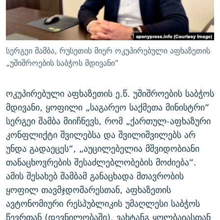
ᲒᲐᲛᲝᲘᲬᲔᲠᲔ
ᲛᲝᲚᲐᲞᲐᲠᲐᲙᲔ ᲢᲔᲥᲡᲢᲔᲑᲘ
ᲩᲔᲛᲘ ᲡᲘᲙᲕᲓᲘᲚᲘᲡ ᲛᲘᲖᲔᲖᲘᲐ COVID-19
ᲨᲘᲜ - ᲣᲪᲮᲝᲔᲗᲨᲘ
11 ᲬᲔᲚᲘ - 11 ᲐᲛᲑᲐᲕᲘ
ᲚᲘᲢᲔᲠᲐᲢᲣᲠᲣᲚᲘ ᲬᲐᲮᲜᲐᲒᲔᲑᲘ
ᲡᲐᲞᲐᲠᲚᲐᲛᲔᲜᲢᲝ ᲐᲠᲩᲔᲕᲜᲔᲑᲘᲡ ᲘᲡᲢᲝᲠᲘᲐ
სერგეი შამბა, რუსეთის მიერ ოკუპირებული აფხაზეთის
ᲐᲛᲔᲠᲘᲙᲣᲚᲘ ᲛᲝᲗᲮᲠᲝᲑᲐ
ᲑᲐᲕᲨᲕᲔᲑᲘ ᲞᲠᲝᲡᲢᲘᲢᲣᲪᲘᲐᲨᲘ - ᲐᲛᲝᲣᲗᲥᲛᲔᲚᲘ ᲐᲛᲑᲐᲕᲘ
„უშიშროების საბჭოს მდივანი"
რთე/რთ-ის ყველა საიტი
ᲘᲛᲞᲔᲠᲘᲐ ᲓᲐ ᲠᲐᲓᲘᲝ
5 ᲐᲛᲑᲐᲕᲘ - 20 ᲘᲕᲜᲘᲡᲡ ᲓᲐᲨᲐᲕᲔᲑᲣᲚᲔᲑᲘ
ოკუპირებული აფხაზეთის ე.წ. უშიშროების საბჭოს
ᲐᲒᲕᲘᲡᲢᲝᲡ ᲝᲛᲘ
მდივანი, ყოფილი „საგარეო საქმეთა მინისტრი“
ПРИВЕТ ᲙᲣᲚᲢᲣᲠᲐ
სერგეი შამბა მიიჩნევს, რომ „ქართულ-აფხაზური
კონფლიქტი შვილებსა და შვილიშვილებს არ
უნდა გადაეცეს“, „აუცილებელია მშვიდობიანი
თანაცხოვრების შესაძლებლობების მოძიება“.
ამის შესახებ შამბამ განაცხადა მთავრობის
ყოფილ თავმჯდომარესთან, აფხაზეთის
ავტონომიური რესპუბლიკის უმაღლესი საბჭოს
წევრთან (დევნილობაში), ვახტანგ ყოლბაიასთან