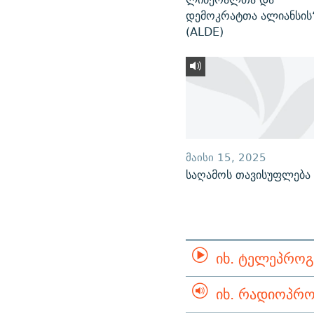
დემოკრატთა ალიანსის
(ALDE)
ᲛᲐᲘᲡᲘ 15, 2025
საღამოს თავისუფლება
ᲘᲮ. ᲢᲔᲚᲔᲞᲠᲝᲒ
ᲘᲮ. ᲠᲐᲓᲘᲝᲞᲠᲝ