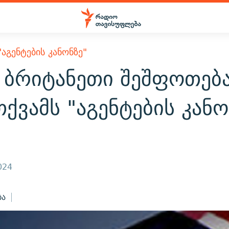
ᲐᲒᲔᲜᲢᲔᲑᲘᲡ ᲙᲐᲜᲝᲜᲖᲔ"
 ბრიტანეთი შეშფოთებ
ქვამს "აგენტების კანო
024
ბა