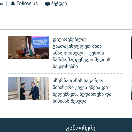
ბა
Follow us
ბეჭდვა
დაუყოვნებლივ
გაათავისუფლეთ მზია
ამაღლობელი - ეუთოს
წარმომადგენელი მედიის
საკითხებში
აზერბაიჯანის საგარეო
მინისტრი კიევს ეწვია და
ზელენსკის, ბუდანოვსა და
სიბიჰას შეხვდა
ᲒᲐᲛᲝᲘᲬᲔᲠᲔ