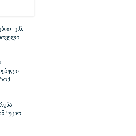
ბით, ე.წ.
ართველი
ი
ლებული
 რომ
რუნა
ან "უცხო