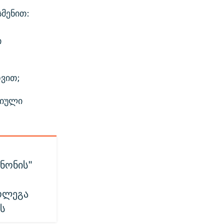
სმენით:
ი
დვით;
ციული
ანონის"
ოლეგა
ს