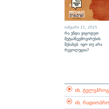
ᲘᲐᲜᲕᲐᲠᲘ 11, 2025
რა უნდა ვიცოდეთ
მეტაპნევმოვირუსის
შესახებ. იყო თუ არა
რევოლუცია?
ᲘᲮ. ᲢᲔᲚᲔᲞᲠᲝᲒ
ᲘᲮ. ᲠᲐᲓᲘᲝᲞᲠᲝ