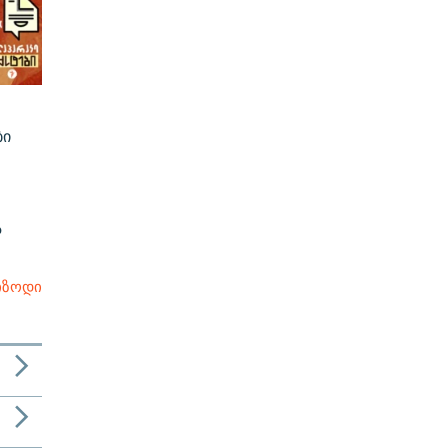
ბი
ა
იზოდი