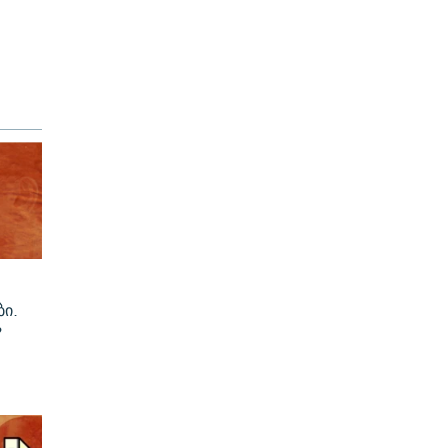
ბი.
?