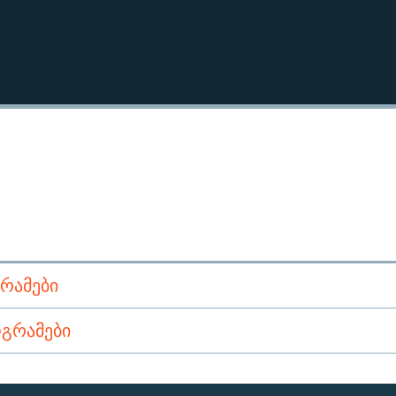
ᲠᲐᲛᲔᲑᲘ
ᲒᲠᲐᲛᲔᲑᲘ