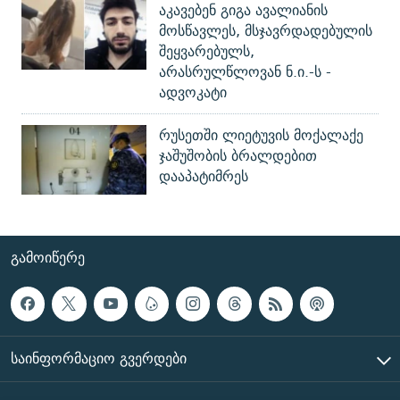
აკავებენ გიგა ავალიანის
მოსწავლეს, მსჯავრდადებულის
შეყვარებულს,
არასრულწლოვან ნ.ი.-ს -
ადვოკატი
რუსეთში ლიეტუვის მოქალაქე
ჯაშუშობის ბრალდებით
დააპატიმრეს
ᲒᲐᲛᲝᲘᲬᲔᲠᲔ
ᲡᲐᲘᲜᲤᲝᲠᲛᲐᲪᲘᲝ ᲒᲕᲔᲠᲓᲔᲑᲘ