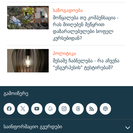
ᲡᲐᲖᲝᲒᲐᲓᲝᲔᲑᲐ
მოწყალება თუ კომპენსაცია -
რას მიიღებენ მეწყრით
დაზარალებულები სოფელ
კურსებიდან?
ᲞᲝᲚᲘᲢᲘᲙᲐ
მესამე ჩაბნელება - რა აჩვენა
"ენგურჰესის" ტესტირებამ?
ᲒᲐᲛᲝᲘᲬᲔᲠᲔ
ᲡᲐᲘᲜᲤᲝᲠᲛᲐᲪᲘᲝ ᲒᲕᲔᲠᲓᲔᲑᲘ