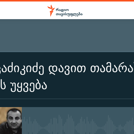
ᲒᲐᲛᲝᲘᲬᲔᲠᲔᲗ
აძიკიძე დავით თამარა
გამოიწერეთ
 უყვება
No media source currently ava