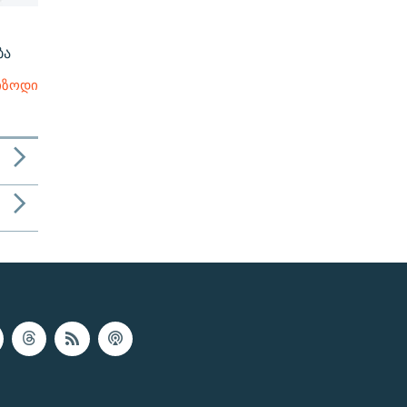
ბა
იზოდი