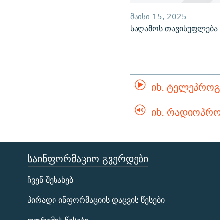
ᲛᲐᲘᲡᲘ 15, 2025
საღამოს თავისუფლება
ᲘᲮ. ᲢᲔᲚᲔᲞᲠᲝᲒ
ᲘᲮ. ᲠᲐᲓᲘᲝᲞᲠᲝ
ᲡᲐᲘᲜᲤᲝᲠᲛᲐᲪᲘᲝ ᲒᲕᲔᲠᲓᲔᲑᲘ
ЭХО КАВКАЗА
ჩვენ შესახებ
ᲒᲐᲛᲝᲘᲬᲔᲠᲔ
პირადი ინფორმაციის დაცვის წესები