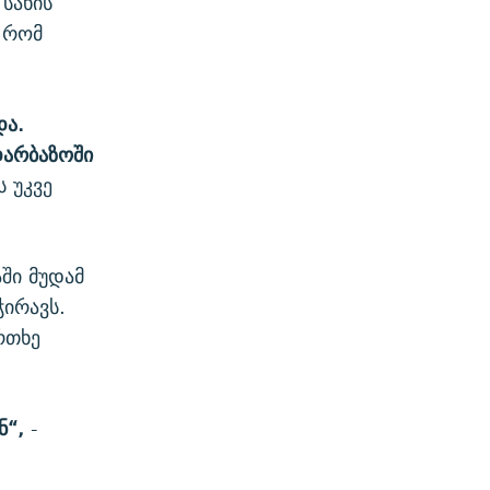
 სახის
, რომ
და.
დარბაზოში
 უკვე
ში მუდამ
ჭირავს.
რთხე
ენ“,
-