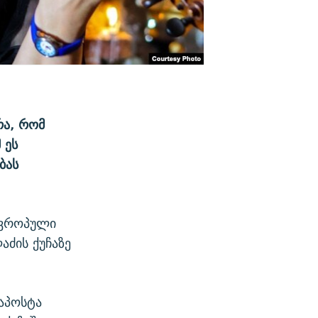
რა, რომ
 ეს
ბას
ევროპული
აძის ქუჩაზე
დაპოსტა