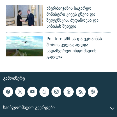
აზერბაიჯანის საგარეო
მინისტრი კიევს ეწვია და
ზელენსკის, ბუდანოვსა და
სიბიჰას შეხვდა
Politico: აშშ-სა და უკრაინას
შორის კვლავ აღდგა
სადაზვერვო ინფომაციის
გაცვლა
ᲒᲐᲛᲝᲘᲬᲔᲠᲔ
ᲡᲐᲘᲜᲤᲝᲠᲛᲐᲪᲘᲝ ᲒᲕᲔᲠᲓᲔᲑᲘ