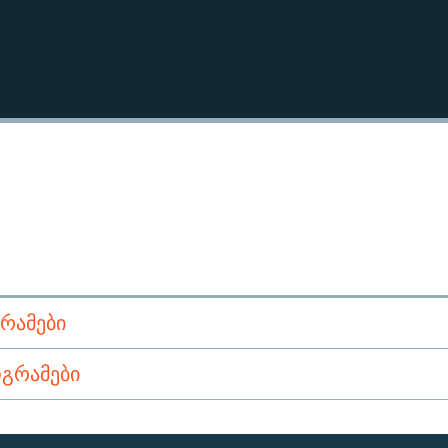
ᲠᲐᲛᲔᲑᲘ
ᲒᲠᲐᲛᲔᲑᲘ