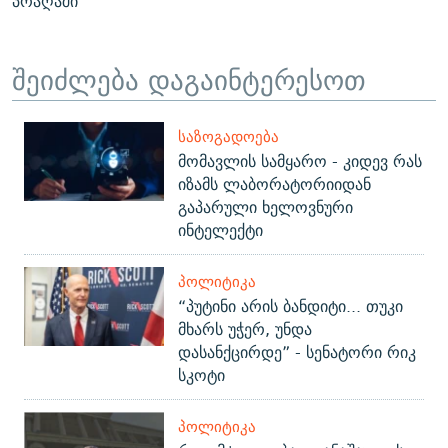
პრაღაში
შეიძლება დაგაინტერესოთ
ᲡᲐᲖᲝᲒᲐᲓᲝᲔᲑᲐ
მომავლის სამყარო - კიდევ რას
იზამს ლაბორატორიიდან
გაპარული ხელოვნური
ინტელექტი
ᲞᲝᲚᲘᲢᲘᲙᲐ
“პუტინი არის ბანდიტი... თუკი
მხარს უჭერ, უნდა
დასანქცირდე” - სენატორი რიკ
სკოტი
ᲞᲝᲚᲘᲢᲘᲙᲐ