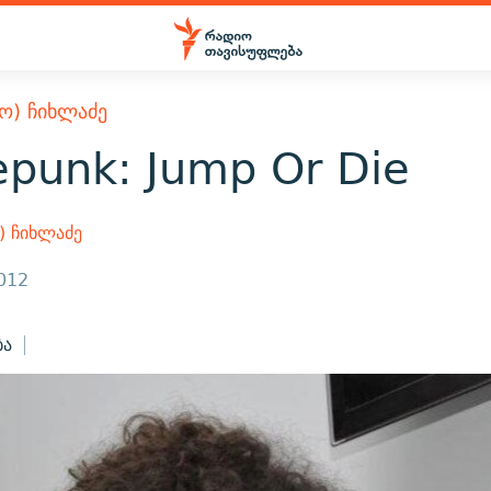
Ო) ᲩᲘᲮᲚᲐᲫᲔ
punk: Jump Or Die
) ჩიხლაძე
2012
ბა