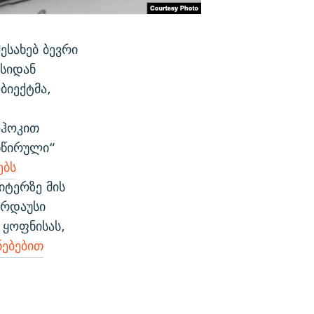
ესახებ ბევრი
ისიდან
ბიექტმა,
ოჰოკით
ნწირული“
ებს
იტერზე მის
ერდაუსი
 ყოფნისას,
ნებებით
ს