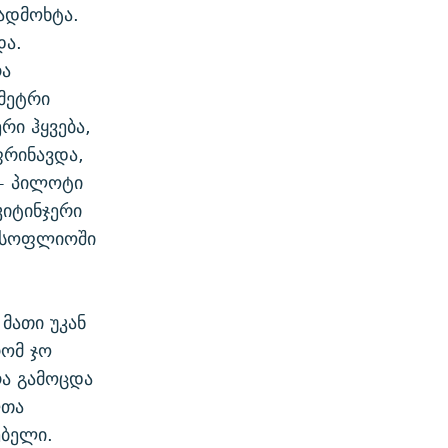
გადმოხტა.
და.
რა
მეტრი
რი ჰყვება,
რინავდა,
 - პილოტი
კიტინჯერი
 მსოფლიოში
მათი უკან
რომ ჯო
რა გამოცდა
ლთა
ებელი.