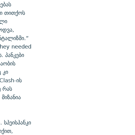
ებას
ნი თითქოს
ული
ოდვა,
ნტალიზმი.“
they needed
. პანკები
აობის
 კი
 Clash-ის
უ რას
 მიზანია
. სპეისპანკი
იქით,