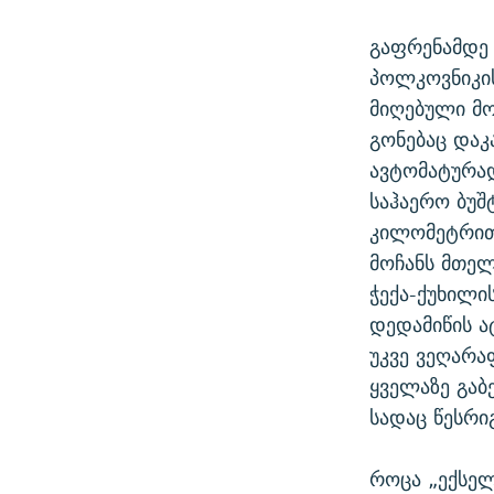
გაფრენამდე 
პოლკოვნიკის
მიღებული მო
გონებაც დაკ
ავტომატურად
საჰაერო ბუშ
კილომეტრით
მოჩანს მთელ
ჭექა-ქუხილი
დედამიწის ა
უკვე ვეღარა
ყველაზე გაბ
სადაც წესრი
როცა „ექსელ