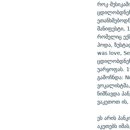
როკ-მუსიკაშ
ცდილობდნენ.
ეთანხმებოდ
მანიფესტი, 
რომელიც ექმ
ჰოდა, ზუსტა
was love, Se
ცდილობდნენ
უარყოფას. 1
გამოჩნდა: No
ვოკალისტმა,
ნიშნავდა პან
ვაკეთოთ ის,
ეს არის პანკ
აკეთებს იმა